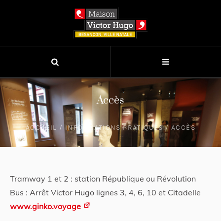
Accès
ACCUEIL
/
INFORMATIONS PRATIQUES
/
ACCÈS
Tramway 1 et 2 : station République ou Révolution
Bus : Arrêt Victor Hugo lignes 3, 4, 6, 10 et Citadelle
www.ginko.voyage