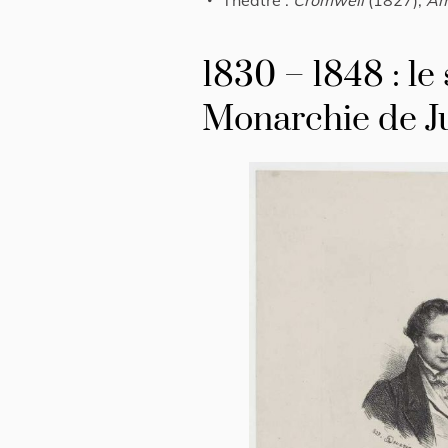
Théâtre :
Cromwell
(1827),
Am
1830 – 1848 : le
Monarchie de Ju