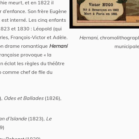
hie meurt, et en 1822 il
 d’enfance. Son frère Eugène
 est interné. Les cinq enfants
1823 et 1830 : Léopold (qui
les, François-Victor et Adèle.
Hernani
, chromolithograp
son drame romantique
Hernani
municipal
française provoque « la
en éclat les règles du théâtre
o comme chef de file du
),
Odes et Ballades
(1826),
n d’Islande
(1823),
Le
9)