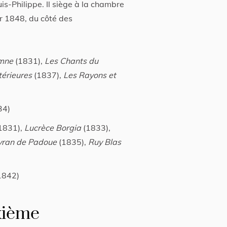
s-Philippe. Il siège à la chambre
er 1848, du côté des
omne
(1831),
Les Chants du
térieures
(1837),
Les Rayons et
34)
1831),
Lucrèce Borgia
(1833),
yran de Padoue
(1835),
Ruy Blas
1842)
xième