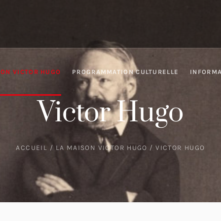
SON VICTOR HUGO
PROGRAMMATION CULTURELLE
INFORMA
Victor Hugo
ACCUEIL
/
LA MAISON VICTOR HUGO
/
VICTOR HUGO