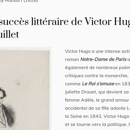
y Robsart
(1828)
 succès littéraire de Victor Hu
illet
Victor Hugo a une intense activ
roman
Notre-Dame de Paris
a
également de nombreux poèmes
critiques contre la monarchie,
comme
Le Roi s’amuse
en 1832
Juliette Drouet, qui devient s
femme Adèle, le grand amour d
accidentel de sa fille adorée
la Seine en 1843, Victor Hugo r
et se tourne vers la politique. 