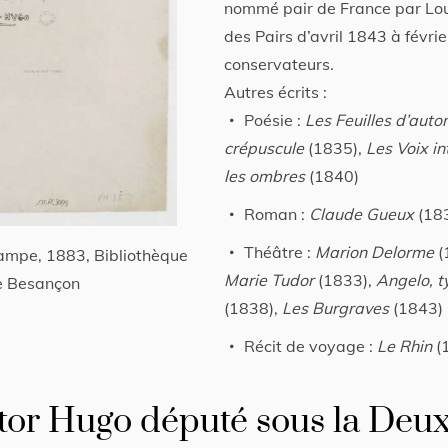
nommé pair de France par Loui
des Pairs d’avril 1843 à févri
conservateurs.
Autres écrits :
Poésie :
Les Feuilles d’aut
crépuscule
(1835),
Les Voix in
les ombres
(1840)
Roman :
Claude Gueux
(18
Théâtre :
Marion Delorme
(
tampe, 1883, Bibliothèque
Marie Tudor
(1833),
Angelo, t
e Besançon
(1838),
Les Burgraves
(1843)
Récit de voyage :
Le Rhin
(
ictor Hugo député sous la Deu