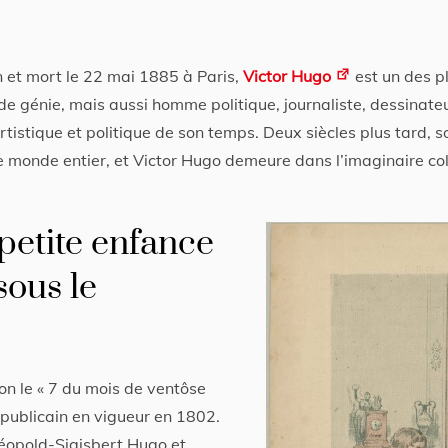
 et mort le 22 mai 1885 à Paris,
Victor Hugo
est un des pl
e génie, mais aussi homme politique, journaliste, dessinateu
artistique et politique de son temps. Deux siècles plus tard,
e monde entier, et Victor Hugo demeure dans l’imaginaire colle
 petite enfance
sous le
n le « 7 du mois de ventôse
républicain en vigueur en 1802.
-Léopold-Sigisbert Hugo et